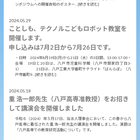
ンポジウムへの開催告知のポスター…[続きを読む]
2024.05.29
ことしも、テクノルこどもロボット教室を
開催します。
申し込みは7月2日から7月26日です。
・日時 2024年8月19日(月)から21日（水）の3日間、13:00-17:00・
会場 19日と20日は、八戸市児童科学館（八戸市類家四丁目3-
1） 21日は、八戸工業大学番町サテライト「ばんらぼ」（八
戸市番町9…[続きを読む]
2024.05.18
重 浩一郎先生（八戸高専准教授）をお招き
して講演会を開催しました
令和６（2024）年５月17日、当法人理事会において、この春から八
戸高専に着任された重 浩一郎先生の講演会を開催しました。演題は
「八戸高専での教育研究活動について」です。