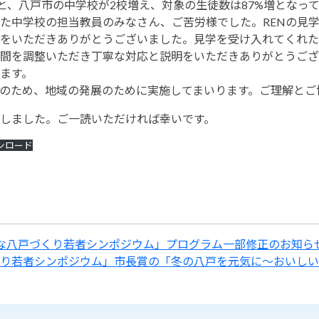
ると、八戸市の中学校が2校増え、対象の生徒数は87%増となっ
中学校の担当教員のみなさん、ご苦労様でした。RENの見学
をいただきありがとうございました。見学を受け入れてくれた
間を調整いただき丁寧な対応と説明をいただきありがとうござ
ます。
のため、地域の発展のために実施してまいります。ご理解とご
載しました。ご一読いただければ幸いです。
ンロード
な八戸づくり若者シンポジウム」プログラム一部修正のお知ら
り若者シンポジウム」市長賞の「冬の八戸を元気に～おいしい