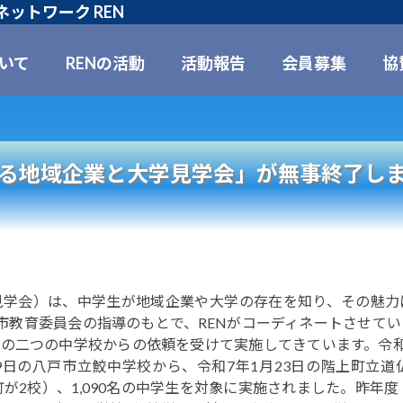
ットワーク REN
ついて
RENの活動
活動報告
会員募集
協
よる地域企業と大学見学会」が無事終了し
学会）は、中学生が地域企業や大学の存在を知り、その魅力
市教育委員会の指導のもとで、RENがコーディネートさせて
の二つの中学校からの依頼を受けて実施してきています。令和
9日の八戸市立鮫中学校から、令和7年1月23日の階上町立道
町が2校）、1,090名の中学生を対象に実施されました。昨年度