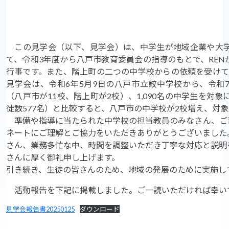
この見学会（以下、見学会）は、中学生が地域企業や大学
て、令和3年度から八戸市教育委員会の指導のもとで、RE
行事です。また、階上町の二つの中学校からの依頼を受けて
見学会は、令和6年5月9日の八戸市立鮫中学校から、令和7
（八戸市が11校、階上町が2校）、1,090名の中学生を対
徒数577名）と比較すると、八戸市の中学校が2校増え、対象
準備や指導に当たられた中学校の担当教員のみなさん、ご苦
ネートにご理解とご協力をいただきありがとうございました
さん、業務多忙な中、時間を調整いただき丁寧な対応と説明
さんに厚く御礼申し上げます。
引き続き、生徒の皆さんのため、地域の発展のために実施し
活動報告を下記に掲載しました。ご一読いただければ
見学会報告書20250125
ダウンロード