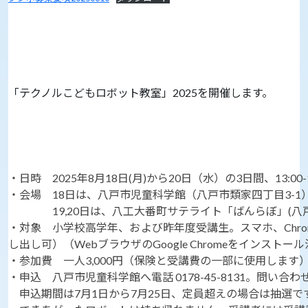
「テクノルこどもロボット教室」2025を開催します。
・日時 2025年8月18日(月)から20日（水）の3日間、13:00-1
・会場 18日は、八戸市児童科学館（八戸市類家四丁目3-1
19,20日は、八工大番町サテライト「ばんらぼ」(八
・対象 小学校高学年、および昨年度受講生。スマホ、Chrom
し出し可）（WebブラウザのGoogle Chromeをインストー
・参加費 一人3,000円（保険と受講費の一部に使用します
・申込 八戸市児童科学館へ電話 0178-45-8131。問い合
申込期間は7月1日から7月25日、定員超えの場合は抽選で