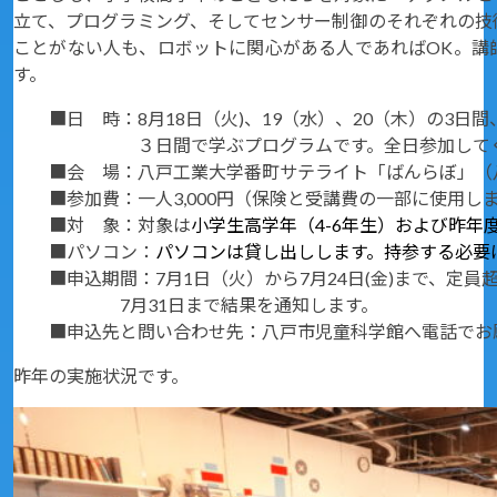
立て、プログラミング、そしてセンサー制御のそれぞれの技
ことがない人も、ロボットに関心がある人であればOK。講
す。
■日 時：8月18日（火)、19（水）、20（木）の3日間、いず
３日間で学ぶプログラムです。全日参加してく
■会 場：八戸工業大学番町サテライト「ばんらぼ」（八戸
■参加費：一人3,000円（保険と受講費の一部に使用し
■対 象：対象は
小学生高学年（4-6年生）および昨年
■パソコン：
パソコンは貸し出しします。持参する必要
■申込期間：7月1日（火）から7月24日(金)まで、定員
7月31日まで結果を通知します。
■申込先と問い合わせ先：八戸市児童科学館へ電話でお願いしま
昨年の実施状況です。