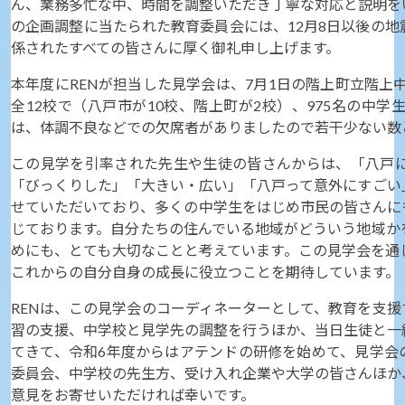
ん、業務多忙な中、時間を調整いただき丁寧な対応と説明を
の企画調整に当たられた教育委員会には、12月8日以後の
係されたすべての皆さんに厚く御礼申し上げます。
本年度にRENが担当した見学会は、7月1日の階上町立階上
全12校で（八戸市が10校、階上町が2校）、975名の中
は、体調不良などでの欠席者がありましたので若干少ない数
この見学を引率された先生や生徒の皆さんからは、「八戸
「びっくりした」「大きい・広い」「八戸って意外にすごい
せていただいており、多くの中学生をはじめ市民の皆さんに
じております。自分たちの住んでいる地域がどういう地域か
めにも、とても大切なことと考えています。この見学会を通
これからの自分自身の成長に役立つことを期待しています。
RENは、この見学会のコーディネーターとして、教育を支
習の支援、中学校と見学先の調整を行うほか、当日生徒と一
てきて、令和6年度からはアテンドの研修を始めて、見学会
委員会、中学校の先生方、受け入れ企業や大学の皆さんほか
意見をお寄せいただければ幸いです。