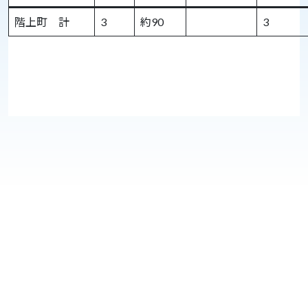
階上町 計
3
約90
3