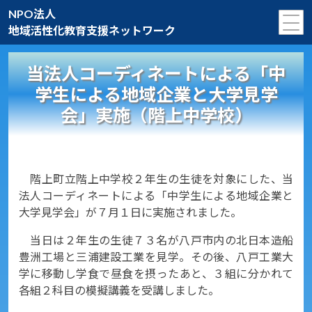
NPO法人
地域活性化教育支援ネットワーク
当法人コーディネートによる「中
学生による地域企業と大学見学
会」実施（階上中学校）
階上町立階上中学校２年生の生徒を対象にした、当
法人コーディネートによる「中学生による地域企業と
大学見学会」が７月１日に実施されました。
当日は２年生の生徒７３名が八戸市内の北日本造船
豊洲工場と三浦建設工業を見学。その後、八戸工業大
学に移動し学食で昼食を摂ったあと、３組に分かれて
各組２科目の模擬講義を受講しました。